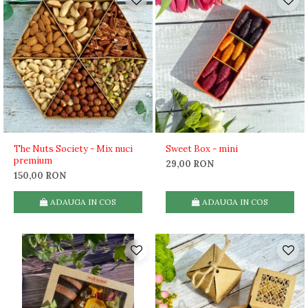
The Nuts Society - Mix nuci
Sweet Box - mini
premium
29,00 RON
150,00 RON
ADAUGA IN COS
ADAUGA IN COS