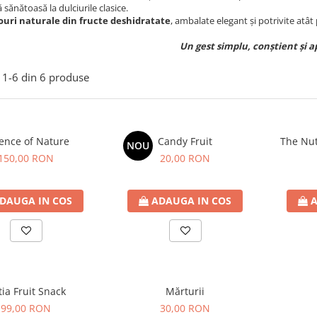
 sănătoasă la dulciurile clasice.
ouri naturale din fructe deshidratate
, ambalate elegant și potrivite atât 
Un gest simplu, conștient și a
1-
6
din
6
produse
ence of Nature
Candy Fruit
The Nut
NOU
150,00 RON
20,00 RON
DAUGA IN COS
ADAUGA IN COS
A
ia Fruit Snack
Mărturii
99,00 RON
30,00 RON