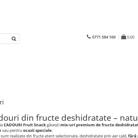
0771 584 169
0,00
ri
douri din fructe deshidratate – nat
ia
CADOURI Fruit Snack
găsești
mix-uri premium de fructe deshidrata
e
sau pentru
ocazii speciale
.
sunt realizate din fructe atent selecționate, deshidratate prin aer cald,
fără