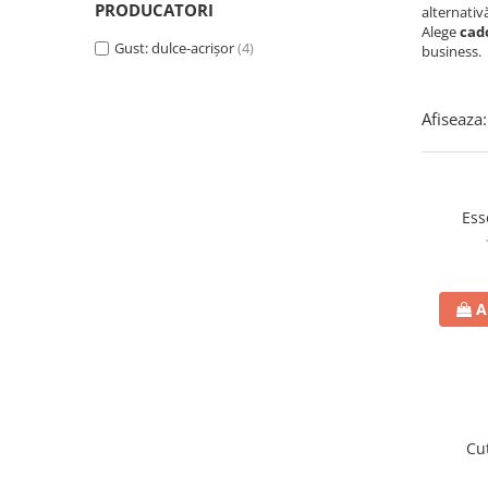
PRODUCATORI
alternativă
Alege
cad
Gust: dulce-acrișor
(4)
business.
Afiseaza:
Ess
A
Cut