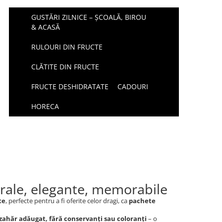
GUSTĂRI ZILNICE – ȘCOALĂ, BIROU
& ACASĂ
RULOURI DIN FRUCTE
CLĂTITE DIN FRUCTE
FRUCTE DESHIDRATATE
CADOURI
HORECA
urale, elegante, memorabile
te
, perfecte pentru a fi oferite celor dragi, ca
pachete
 zahăr adăugat, fără conservanți sau coloranți
– o