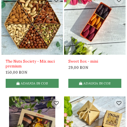
The Nuts Society - Mix nuci
Sweet Box - mini
premium
29,00 RON
150,00 RON
ADAUGA IN COS
ADAUGA IN COS