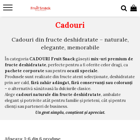
Cadouri
Cadouri din fructe deshidratate – naturale,
elegante, memorabile
În categoria
CADOURI Fruit Snack
găsești
mix-uri premium de
fructe deshidratate
, perfecte pentru a fi oferite celor dragi, ca
pachete corporate
sau pentru
ocazii speciale
.
Produsele sunt realizate din fructe atent selecționate, deshidratate
prin aer cald,
fără zahăr adăugat, fără conservanți sau coloranți
– o alternativă sănătoasă la dulciurile clasice.
Alege
cadouri naturale din fructe deshidratate
, ambalate
elegant și potrivite atât pentru familie și prieteni, cât și pentru
clienți sau parteneri de business.
Un gest simplu, conștient și apreciat.
Afiseaza:
1-
6
din
6
produse