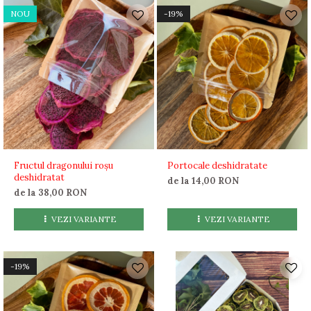
NOU
-19%
Fructul dragonului roșu
Portocale deshidratate
deshidratat
de la 14,00 RON
de la 38,00 RON
VEZI VARIANTE
VEZI VARIANTE
-19%