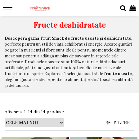
Fructe deshidratate
Descoperă gama Fruit Snack de fructe uscate și deshidratate
,
perfecte pentru un stil de viață echilibrat și energic. Aceste gustări
bogate în nutrienți și fibre sunt ideale pentru momentele dintre
mese sau pentru a adăuga un plus de savoare în rețetele tale
preferate. Produsele noastre sunt 100% naturale, fără adaosuri
artificiale, păstrând gustul autentic și beneficiile nutritive ale
fructelor proaspete. Explorează selecția noastră de
fructe uscate
,
alegând gustările ideale pentru o alimentație sănătoasă, echilibrată
și delicioasă.
Afiseaza:
1-
14
din
14
produse
FILTRE