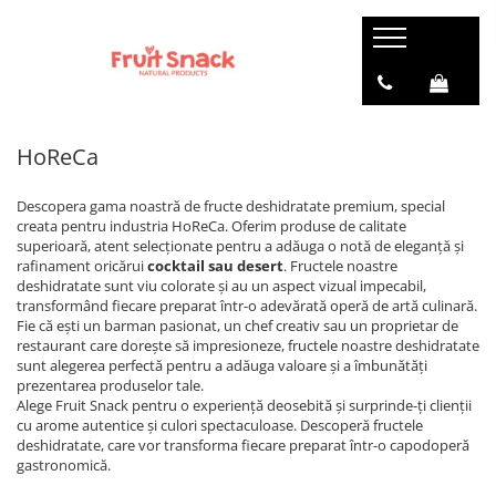
HoReCa
Descopera gama noastră de fructe deshidratate premium, special
creata pentru industria HoReCa. Oferim produse de calitate
superioară, atent selecționate pentru a adăuga o notă de eleganță și
rafinament oricărui
cocktail sau desert
. Fructele noastre
deshidratate sunt viu colorate și au un aspect vizual impecabil,
transformând fiecare preparat într-o adevărată operă de artă culinară.
Fie că ești un barman pasionat, un chef creativ sau un proprietar de
restaurant care dorește să impresioneze, fructele noastre deshidratate
sunt alegerea perfectă pentru a adăuga valoare și a îmbunătăți
prezentarea produselor tale.
Alege Fruit Snack pentru o experiență deosebită și surprinde-ți clienții
cu arome autentice și culori spectaculoase. Descoperă fructele
deshidratate, care vor transforma fiecare preparat într-o capodoperă
gastronomică.