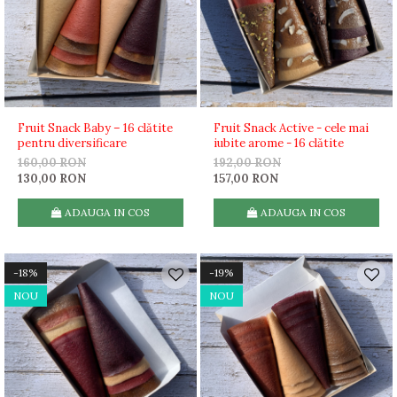
Fruit Snack Baby – 16 clătite
Fruit Snack Active - cele mai
pentru diversificare
iubite arome - 16 clătite
160,00 RON
192,00 RON
130,00 RON
157,00 RON
ADAUGA IN COS
ADAUGA IN COS
-18%
-19%
NOU
NOU