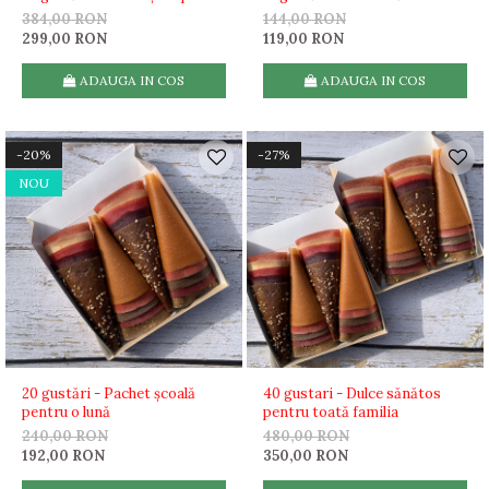
384,00 RON
144,00 RON
299,00 RON
119,00 RON
ADAUGA IN COS
ADAUGA IN COS
-20%
-27%
NOU
20 gustări - Pachet școală
40 gustari - Dulce sănătos
pentru o lună
pentru toată familia
240,00 RON
480,00 RON
192,00 RON
350,00 RON