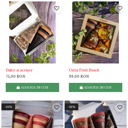
Dulce și acrișor
Cutia Fruit Snack
75,00 RON
99,00 RON
ADAUGA IN COS
ADAUGA IN COS
-19%
-18%