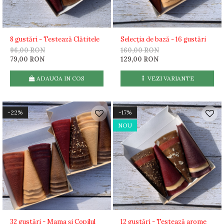
8 gustări - Testează Clătitele
Selecția de bază - 16 gustări
96,00 RON
160,00 RON
79,00 RON
129,00 RON
ADAUGA IN COS
VEZI VARIANTE
-22%
-17%
NOU
32 gustări - Mama și Copilul
12 gustări - Testează arome