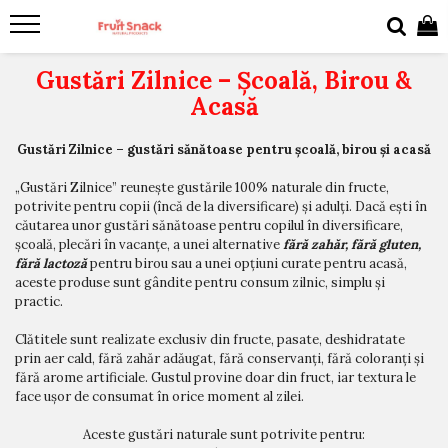
Gustări Zilnice – Școală, Birou &
Acasă
Gustări Zilnice – gustări sănătoase pentru școală, birou și acasă
„Gustări Zilnice” reunește gustările 100% naturale din fructe,
potrivite pentru copii (încă de la diversificare) și adulți. Dacă ești în
căutarea unor gustări sănătoase pentru copilul în diversificare,
școală, plecări în vacanțe, a unei alternative
fără zahăr, fără gluten,
fără lactoză
pentru birou sau a unei opțiuni curate pentru acasă,
aceste produse sunt gândite pentru consum zilnic, simplu și
practic.
Clătitele sunt realizate exclusiv din fructe, pasate, deshidratate
prin aer cald, fără zahăr adăugat, fără conservanți, fără coloranți și
fără arome artificiale. Gustul provine doar din fruct, iar textura le
face ușor de consumat în orice moment al zilei.
Aceste gustări naturale sunt potrivite pentru: