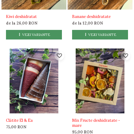
Kiwi deshidratat
Banane deshidratate
de la 26,00 RON
de la 12,00 RON
VEZI VARIANTE
VEZI VARIANTE
Clătite El & Ea
Mix Fructe deshidratate -
mare
75,00 RON
95,00 RON