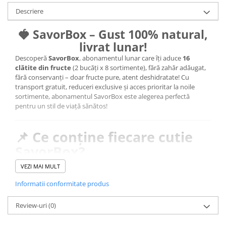
Descriere
🍓 SavorBox – Gust 100% natural,
livrat lunar!
Descoperă
SavorBox
, abonamentul lunar care îți aduce
16
clătite din fructe
(2 bucăți x 8 sortimente), fără zahăr adăugat,
fără conservanți – doar fructe pure, atent deshidratate! Cu
transport gratuit, reduceri exclusive și acces prioritar la noile
sortimente, abonamentul SavorBox este alegerea perfectă
pentru un stil de viață sănătos!
📌 Ce conține fiecare cutie
SavorBox?
✔️
16 clătite delicioase din fructe 100% naturale:
VEZI MAI MULT
2 din
zmeură
2 din
căpșune
Informatii conformitate produs
2 din
coacăze negre
2 din
ananas
Review-uri
(0)
2 din
afine
2 din
vișine