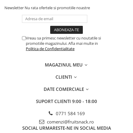
2 din
banane & cocos
Newsletter
Nu rata ofertele si promotiile noastre
2 din
banane & migdale
✨
În plus, vei fi printre primii care degustă noile sortimente
de sezon!
✔️
Transport GRATUIT
– economisești 20 lei/lună!
✔️
Cutia se livrează în prima săptămână a fiecărei luni.
✔️
Reduceri progresive pentru abonamentele mai mari.
Vreau sa primesc newsletter cu noutatile si
promotiile magazinului. Afla mai multe in
Politica de Confidentialitate
📌 Alege abonamentul
MAGAZINUL MEU
potrivit pentru tine
CLIENTI
🔹 Abonament 2 luni – Încearcă
DATE COMERCIALE
experiența SavorBox!
✅ 2 luni de gustări naturale, perfecte pentru un stil de viață
SUPORT CLIENTI
9:00 - 18:00
sănătos.
✅ Mix variat, fără conservanți sau zahăr adăugat.
0771 584 169
✅
Transport GRATUIT
– economisești 40 lei!
comenzi@fruitsnack.ro
📌
Preț: 200 lei (100 lei/lună) | Economisești 40 lei față de
comenzi individuale!
SOCIAL
URMARESTE-NE IN SOCIAL MEDIA