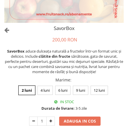
SavorBox
200,00 RON
SavorBox
aduce dulceața naturală a fructelor într-un format unic și
delicios. Include
clătite din fructe
sănătoase, gata de savurat,
perfecte pentru deserturi, gustări sau mic dejunuri speciale. Răsfață-te
cu un pachet care combină savoarea și nutriția, livrat lunar pentru
momente de răsfăț și bună dispoziție!
Marime
:
2 luni
4 luni
6 luni
9 luni
12 luni
IN STOC
Durata de livrare:
3-5 zile
ADAUGA IN COS