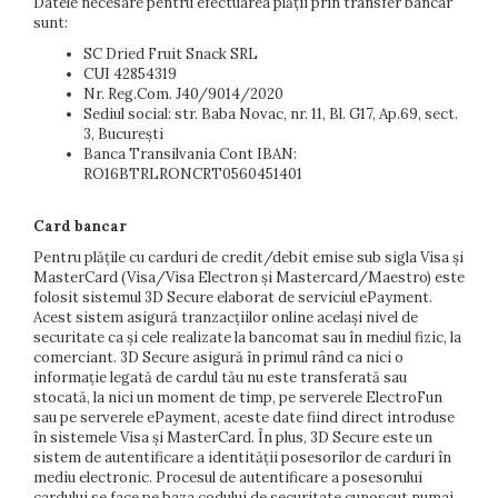
Datele necesare pentru efectuarea plății prin transfer bancar
sunt:
SC Dried Fruit Snack SRL
CUI 42854319
Nr. Reg.Com. J40/9014/2020
Sediul social: str. Baba Novac, nr. 11, Bl. G17, Ap.69, sect.
3, București
Banca Transilvania Cont IBAN:
RO16BTRLRONCRT0560451401
Card bancar
Pentru plățile cu carduri de credit/debit emise sub sigla Visa și
MasterCard (Visa/Visa Electron și Mastercard/Maestro) este
folosit sistemul 3D Secure elaborat de serviciul ePayment.
Acest sistem asigură tranzacțiilor online același nivel de
securitate ca și cele realizate la bancomat sau în mediul fizic, la
comerciant. 3D Secure asigură în primul rând ca nici o
informație legată de cardul tău nu este transferată sau
stocată, la nici un moment de timp, pe serverele ElectroFun
sau pe serverele ePayment, aceste date fiind direct introduse
în sistemele Visa și MasterCard. În plus, 3D Secure este un
sistem de autentificare a identității posesorilor de carduri în
mediu electronic. Procesul de autentificare a posesorului
cardului se face pe baza codului de securitate cunoscut numai