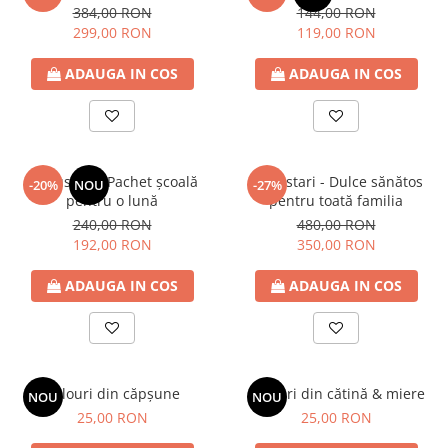
384,00 RON
144,00 RON
299,00 RON
119,00 RON
ADAUGA IN COS
ADAUGA IN COS
20 gustări - Pachet școală
40 gustari - Dulce sănătos
-20%
NOU
-27%
pentru o lună
pentru toată familia
240,00 RON
480,00 RON
192,00 RON
350,00 RON
ADAUGA IN COS
ADAUGA IN COS
Rulouri din căpșune
Rulouri din cătină & miere
NOU
NOU
25,00 RON
25,00 RON