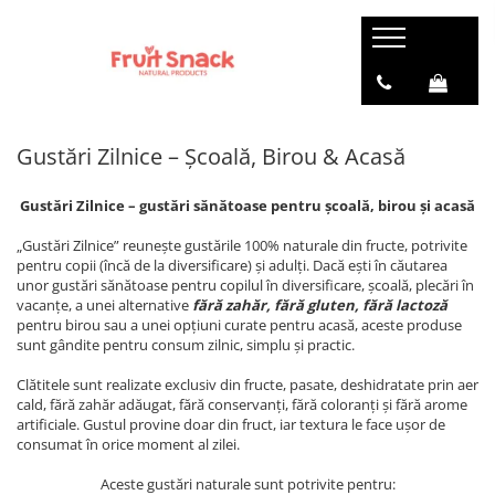
Gustări Zilnice – Școală, Birou & Acasă
Gustări Zilnice – gustări sănătoase pentru școală, birou și acasă
„Gustări Zilnice” reunește gustările 100% naturale din fructe, potrivite
pentru copii (încă de la diversificare) și adulți. Dacă ești în căutarea
unor gustări sănătoase pentru copilul în diversificare, școală, plecări în
vacanțe, a unei alternative
fără zahăr, fără gluten, fără lactoză
pentru birou sau a unei opțiuni curate pentru acasă, aceste produse
sunt gândite pentru consum zilnic, simplu și practic.
Clătitele sunt realizate exclusiv din fructe, pasate, deshidratate prin aer
cald, fără zahăr adăugat, fără conservanți, fără coloranți și fără arome
artificiale. Gustul provine doar din fruct, iar textura le face ușor de
consumat în orice moment al zilei.
Aceste gustări naturale sunt potrivite pentru: