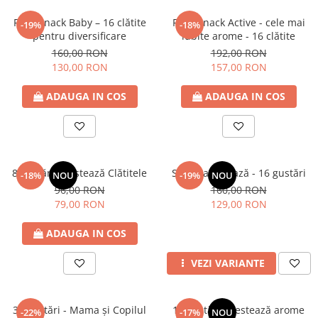
Fruit Snack Baby – 16 clătite
Fruit Snack Active - cele mai
-19%
-18%
pentru diversificare
iubite arome - 16 clătite
160,00 RON
192,00 RON
130,00 RON
157,00 RON
ADAUGA IN COS
ADAUGA IN COS
8 gustări - Testează Clătitele
Selecția de bază - 16 gustări
-18%
NOU
-19%
NOU
96,00 RON
160,00 RON
79,00 RON
129,00 RON
ADAUGA IN COS
VEZI VARIANTE
32 gustări - Mama și Copilul
12 gustări - Testează arome
-22%
-17%
NOU