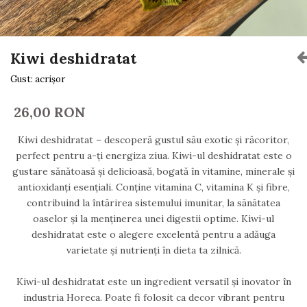
Kiwi deshidratat
Gust: acrișor
26,00 RON
Kiwi deshidratat – descoperă gustul său exotic și răcoritor,
perfect pentru a-ți energiza ziua. Kiwi-ul deshidratat este o
gustare sănătoasă și delicioasă, bogată în vitamine, minerale și
antioxidanți esențiali. Conține vitamina C, vitamina K și fibre,
contribuind la întărirea sistemului imunitar, la sănătatea
oaselor și la menținerea unei digestii optime. Kiwi-ul
deshidratat este o alegere excelentă pentru a adăuga
varietate și nutrienți în dieta ta zilnică.
Kiwi-ul deshidratat este un ingredient versatil și inovator în
industria Horeca. Poate fi folosit ca decor vibrant pentru