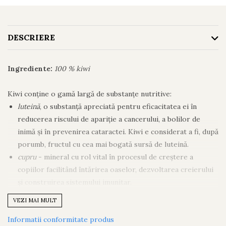
DESCRIERE
Ingrediente:
100 % kiwi
Kiwi conține o gamă largă de substanțe nutritive:
luteină
, o substanță apreciată pentru eficacitatea ei în
reducerea riscului de apariție a cancerului, a bolilor de
inimă și în prevenirea cataractei. Kiwi e considerat a fi, după
porumb, fructul cu cea mai bogată sursă de luteină.
cupru
- mineral cu rol vital în procesul de creștere a
copiilor facilitând întărirea oaselor, dezvoltarea creierului
și construirea sistemului imunitar.
potasiu
- mai mult decât bananele. Potasiul ajută la
VEZI MAI MULT
funcționarea eficientă a inimii și are rol semnificativ în
Informatii conformitate produs
controlul presiunii arteriale.