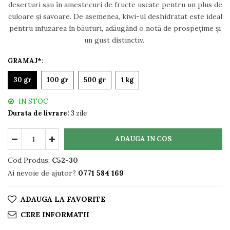
deserturi sau în amestecuri de fructe uscate pentru un plus de
culoare și savoare. De asemenea, kiwi-ul deshidratat este ideal
pentru infuzarea în băuturi, adăugând o notă de prospețime și
un gust distinctiv.
GRAMAJ*
:
30 gr
100 gr
500 gr
1 kg
IN STOC
Durata de livrare:
3 zile
ADAUGA IN COS
Cod Produs:
C52-30
Ai nevoie de ajutor?
0771 584 169
ADAUGA LA FAVORITE
CERE INFORMATII