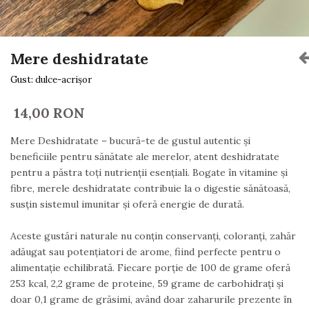
Mere deshidratate
Gust: dulce-acrișor
14,00 RON
Mere Deshidratate – bucură-te de gustul autentic și
beneficiile pentru sănătate ale merelor, atent deshidratate
pentru a păstra toți nutrienții esențiali. Bogate în vitamine și
fibre, merele deshidratate contribuie la o digestie sănătoasă,
susțin sistemul imunitar și oferă energie de durată.
Aceste gustări naturale nu conțin conservanți, coloranți, zahăr
adăugat sau potențiatori de arome, fiind perfecte pentru o
alimentație echilibrată. Fiecare porție de 100 de grame oferă
253 kcal, 2,2 grame de proteine, 59 grame de carbohidrați și
doar 0,1 grame de grăsimi, având doar zaharurile prezente în