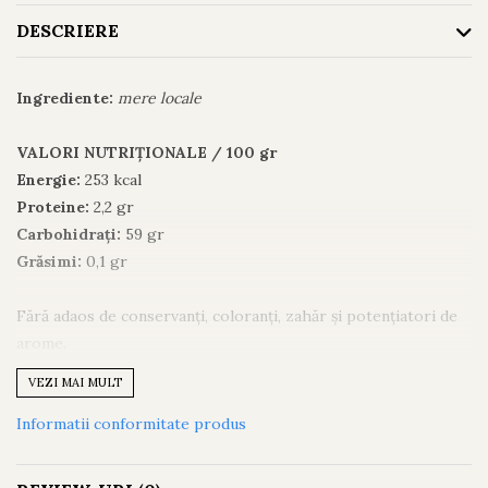
DESCRIERE
Ingrediente:
mere locale
VALORI NUTRIȚIONALE / 100 gr
Energie:
253 kcal
Proteine:
2,2 gr
Carbohidrați:
59 gr
Grăsimi:
0,1 gr
Fără adaos de conservanți, coloranți, zahăr și potențiatori de
arome.
Produsul conține doar zaharuri prezente în mod natural.
VEZI MAI MULT
Informatii conformitate produs
Pentru a menține prospețimea, păstrează merele deshidratate
într-un loc uscat și răcoros. După deschidere, depozitează-le
într-un recipient cu închidere etanșă.