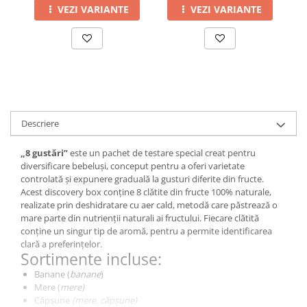
VEZI VARIANTE
VEZI VARIANTE
Descriere
„8 gustări”
este un pachet de testare special creat pentru
diversificare bebeluși, conceput pentru a oferi varietate
controlată și expunere graduală la gusturi diferite din fructe.
Acest discovery box conține 8 clătite din fructe 100% naturale,
realizate prin deshidratare cu aer cald, metodă care păstrează o
mare parte din nutrienții naturali ai fructului. Fiecare clătită
conține un singur tip de aromă, pentru a permite identificarea
clară a preferințelor.
Sortimente incluse:
Banane (
banane
)
Mere (
mere)
Căpșune
(mere, căpșune)