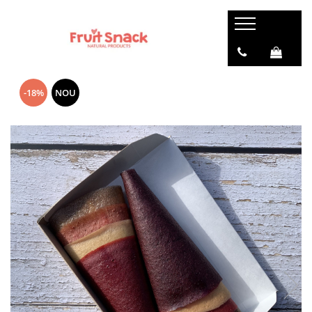
-18%
NOU