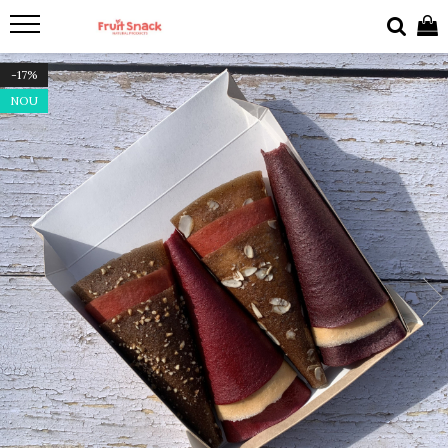
-17%
NOU