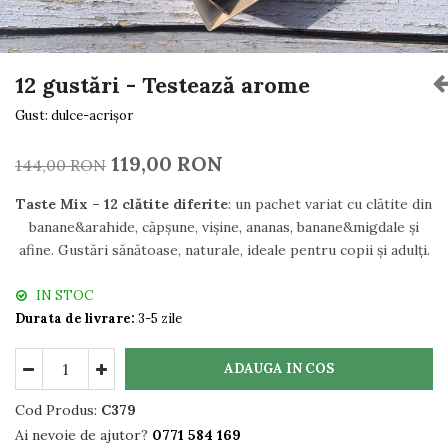
12 gustări - Testează arome
Gust: dulce-acrișor
119,00 RON
144,00 RON
Taste Mix – 12 clătite diferite
: un pachet variat cu clătite din
banane&arahide, căpșune, vișine, ananas, banane&migdale și
afine. Gustări sănătoase, naturale, ideale pentru copii și adulți.
IN STOC
Durata de livrare:
3-5 zile
ADAUGA IN COS
Cod Produs:
C379
Ai nevoie de ajutor?
0771 584 169