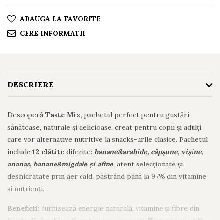
ADAUGA LA FAVORITE
CERE INFORMATII
DESCRIERE
Descoperă
Taste Mix
, pachetul perfect pentru gustări
sănătoase, naturale și delicioase, creat pentru copii și adulți
care vor alternative nutritive la snacks-urile clasice. Pachetul
include
12 clătite
diferite:
banane&arahide, căpșune, vișine,
ananas, banane&migdale și afine
, atent selecționate și
deshidratate prin aer cald, păstrând până la 97% din vitamine
și nutrienți.
Beneficii:
furnizează energie naturală, vitamine și fibre din