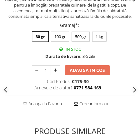
pentru a îmbogăți preparatele culinare, de la gătit la copt. De
asemenea, tot mai mulți clienți apreciază lămâia deshidratată
consumată simplă, ca alternativă sănătoasă la dulciurile procesate.
Gramaj*
:
30 gr
100 gr
500 gr
1 kg
IN STOC
Durata de livrare:
3-5 zile
ADAUGA IN COS
Cod Produs:
C175-30
Ai nevoie de ajutor?
0771 584 169
Adauga la Favorite
Cere informatii
PRODUSE SIMILARE