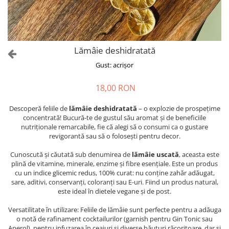
Lămâie deshidratată
Gust: acrișor
18,00 RON
Descoperă feliile de
lămâie deshidratată
– o explozie de prospețime
concentrată! Bucură-te de gustul său aromat și de beneficiile
nutriționale remarcabile, fie că alegi să o consumi ca o gustare
revigorantă sau să o folosești pentru decor.
Cunoscută și căutată sub denumirea de
lămâie uscată
, aceasta este
plină de vitamine, minerale, enzime și fibre esențiale. Este un produs
cu un indice glicemic redus, 100% curat: nu conține zahăr adăugat,
sare, aditivi, conservanți, coloranți sau E-uri. Fiind un produs natural,
este ideal în dietele vegane și de post.
Versatilitate în utilizare: Feliile de lămâie sunt perfecte pentru a adăuga
o notă de rafinament cocktailurilor (garnish pentru Gin Tonic sau
Aperol), pentru infuzarea în ceaiuri și diverse băuturi răcoritoare, dar și