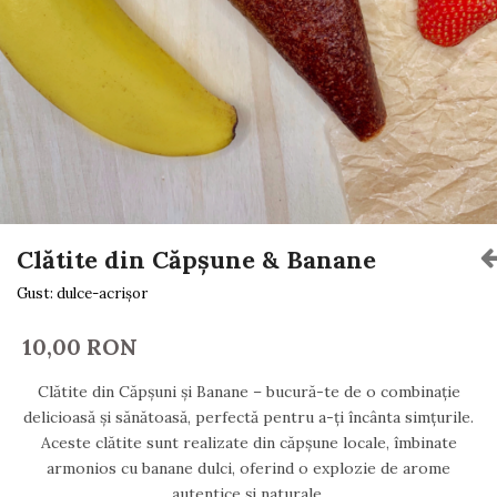
Clătite din Căpșune & Banane
Gust: dulce-acrișor
10,00 RON
Clătite din Căpșuni și Banane – bucură-te de o combinație
delicioasă și sănătoasă, perfectă pentru a-ți încânta simțurile.
Aceste clătite sunt realizate din căpșune locale, îmbinate
armonios cu banane dulci, oferind o explozie de arome
autentice și naturale.