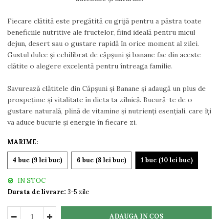
Fiecare clătită este pregătită cu grijă pentru a păstra toate
beneficiile nutritive ale fructelor, fiind ideală pentru micul
dejun, desert sau o gustare rapidă în orice moment al zilei.
Gustul dulce și echilibrat de căpșuni și banane fac din aceste
clătite o alegere excelentă pentru întreaga familie.
Savurează clătitele din Căpșuni și Banane și adaugă un plus de
prospețime și vitalitate în dieta ta zilnică. Bucură-te de o
gustare naturală, plină de vitamine și nutrienți esențiali, care îți
va aduce bucurie și energie în fiecare zi.
MARIME
:
4 buc (9 lei buc)
6 buc (8 lei buc)
1 buc (10 lei buc)
IN STOC
Durata de livrare:
3-5 zile
ADAUGA IN COS