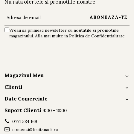
Nu rata ofertele si promotiile noastre
Proteine
4.65 g
Fibre
11.75 g
Vreau sa primesc newsletter cu noutatile si promotiile
*gramajul unei clătite poate varia.
magazinului. Afla mai multe in
Politica de Confidentialitate
Fiind realizate exclusiv din fructe, fără adaosuri, gramajele pot
varia ușor în funcție de conținutul natural de apă și fibre al
fructelor. Natura nu produce ingrediente standardizate – iar
noi alegem să o respectăm.
Magazinul Meu
NOTA: Culorile și consistența pot diferi în funcţie de gradul de
Clienti
coacere şi sezonul fructelor.
Date Comerciale
Suport Clienti
9:00 - 18:00
0771 584 169
comenzi@fruitsnack.ro