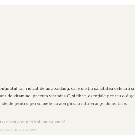
ținutul lor ridicat de antioxidanți, care susțin sănătatea celulară și 
nt de vitamine, precum vitamina C, și fibre, esențiale pentru o dige
ind ideale pentru persoanele cu alergii sau intoleranțe alimentare.
u o masă completă și energizantă.
licioasă între mese.