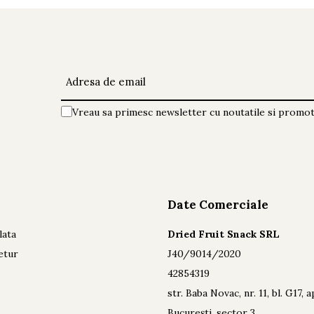
Vreau sa primesc newsletter cu noutatile si promoti
Date Comerciale
lata
Dried Fruit Snack SRL
etur
J40/9014/2020
42854319
str. Baba Novac, nr. 11, bl. G17, 
București, sector 3