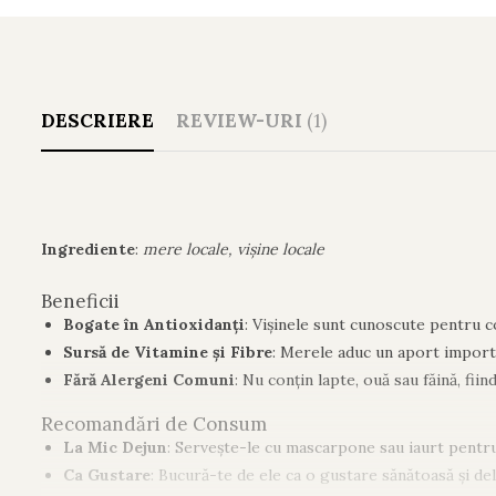
DESCRIERE
REVIEW-URI
(1)
Ingrediente
:
mere locale, vișine locale
Beneficii
Bogate în Antioxidanți
: Vișinele sunt cunoscute pentru con
Sursă de Vitamine și Fibre
: Merele aduc un aport importa
Fără Alergeni Comuni
: Nu conțin lapte, ouă sau făină, fi
Recomandări de Consum
La Mic Dejun
: Servește-le cu mascarpone sau iaurt pentr
Ca Gustare
: Bucură-te de ele ca o gustare sănătoasă și de