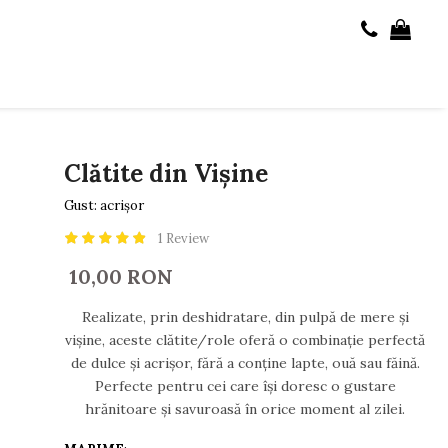
Clătite din Vișine
Gust: acrișor
1 Review
10,00 RON
Realizate, prin deshidratare, din pulpă de mere și
vișine, aceste clătite/role oferă o combinație perfectă
de dulce și acrișor, fără a conține lapte, ouă sau făină.
Perfecte pentru cei care își doresc o gustare
hrănitoare și savuroasă în orice moment al zilei.