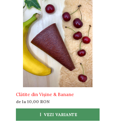
zaharuri
44.8 g
Proteine
2.59 g
Fibre
8.41 g
*gramajul unei clătite poate varia.
Fiind realizate exclusiv din fructe, fără adaosuri, gramajele po
alegem să o respectăm.
NOTA: Culorile și consistența pot diferi în funcţie de gr
Clătite din Vișine & Banane
de la 10,00 RON
VEZI VARIANTE