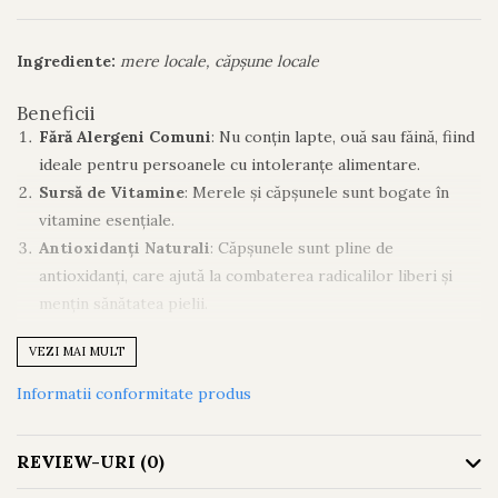
Ingrediente:
mere locale, căpșune locale
Beneficii
Fără Alergeni Comuni
: Nu conțin lapte, ouă sau făină, fiind
ideale pentru persoanele cu intoleranțe alimentare.
Sursă de Vitamine
: Merele și căpșunele sunt bogate în
vitamine esențiale.
Antioxidanți Naturali
: Căpșunele sunt pline de
antioxidanți, care ajută la combaterea radicalilor liberi și
mențin sănătatea pielii.
Recomandări de Consum
VEZI MAI MULT
La Mic Dejun
: Savurează-le cu un pic de ricotta sau
Informatii conformitate produs
mascarpone pentru un mic dejun delicios și energizant.
Ca Gustare
: Bucură-te de ele ca o gustare sănătoasă între
mese, perfectă pentru orice moment al zilei.
REVIEW-URI
(0)
Pentru Copii
: Adaugă puțină frișcă și înghețată pentru o