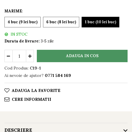
MARIME
:
4 buc (9 lei buc)
6 buc (8 lei buc)
1 buc (10 lei buc)
IN STOC
Durata de livrare:
3-5 zile
ADAUGA IN COS
Cod Produs:
C19-1
Ai nevoie de ajutor?
0771 584 169
ADAUGA LA FAVORITE
CERE INFORMATII
DESCRIERE