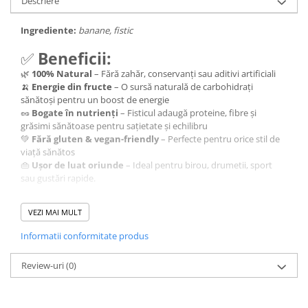
Descriere
Ingrediente:
banane, fistic
✅
Beneficii:
🌿
100% Natural
– Fără zahăr, conservanți sau aditivi artificiali
🍌
Energie din fructe
– O sursă naturală de carbohidrați
sănătoși pentru un boost de energie
🥜
Bogate în nutrienți
– Fisticul adaugă proteine, fibre și
grăsimi sănătoase pentru sațietate și echilibru
💚
Fără gluten & vegan-friendly
– Perfecte pentru orice stil de
viață sănătos
👜
Ușor de luat oriunde
– Ideal pentru birou, drumetii, sport
sau gustări rapide.
☕
Cum le poți savura:
VEZI MAI MULT
🔸
Cea mai bună combinație? Cu o cafea aromată!
Gustul
dulce și cremos al bananelor, împreună cu fisticul crocant, se
Informatii conformitate produs
îmbină perfect cu intensitatea unei cafele de specialitate – fie că
alegi un espresso tare, un cappuccino cremos sau o cafea cu lapte
Review-uri
(0)
vegetal.
🔸
Ca gustare între mese
– Oferă sațietate și energie fără
senzația de vinovăție.