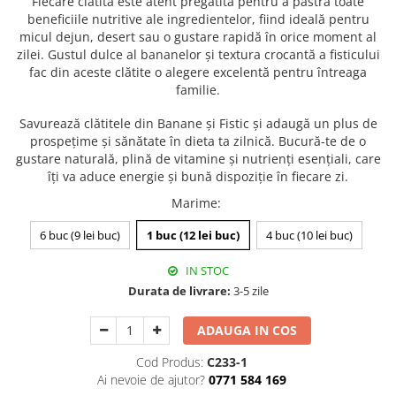
Fiecare clătită este atent pregătită pentru a păstra toate
beneficiile nutritive ale ingredientelor, fiind ideală pentru
micul dejun, desert sau o gustare rapidă în orice moment al
zilei. Gustul dulce al bananelor și textura crocantă a fisticului
fac din aceste clătite o alegere excelentă pentru întreaga
familie.
Savurează clătitele din Banane și Fistic și adaugă un plus de
prospețime și sănătate în dieta ta zilnică. Bucură-te de o
gustare naturală, plină de vitamine și nutrienți esențiali, care
îți va aduce energie și bună dispoziție în fiecare zi.
Marime
:
6 buc (9 lei buc)
1 buc (12 lei buc)
4 buc (10 lei buc)
IN STOC
Durata de livrare:
3-5 zile
ADAUGA IN COS
Cod Produs:
C233-1
Ai nevoie de ajutor?
0771 584 169